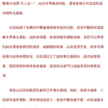
醫養生強調“天人合一”，結合冬季氣候特點，通過多種方式為居民提
供個性化服務。
社區組織了免費的中醫健康講座和咨詢活動。資深中醫師現場講
解冬季養生要點，如防寒保暖、飲食調養和運動保健。居民可以學習
到如何通過食療預防感冒、緩解關節疼痛，以及使用艾灸、推拿等傳
統療法改善身體狀況。社區還設立了臨時養生服務站，提供血壓測
量、體質辨識和簡單推拿服務，讓居民在家門口就能享受到專業指
導。
青龍山社區鼓勵居民參與日常養生實踐。例如，推廣太極拳、八
段錦等溫和運動，幫助增強免疫力；發放中醫保健手冊，內容涵蓋冬